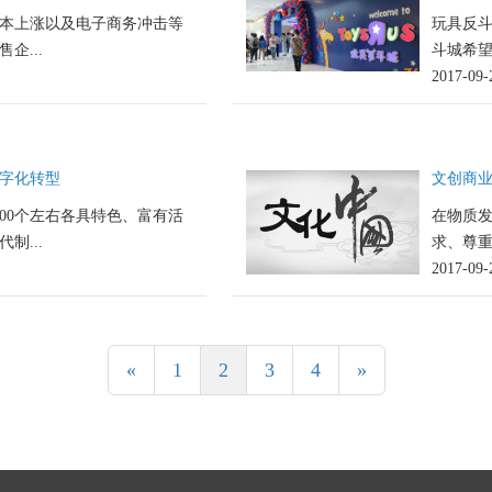
本上涨以及电子商务冲击等
玩具反斗
企...
斗城希望
2017-09-
字化转型
文创商
000个左右各具特色、富有活
在物质发
制...
求、尊重
2017-09-
«
1
2
3
4
»