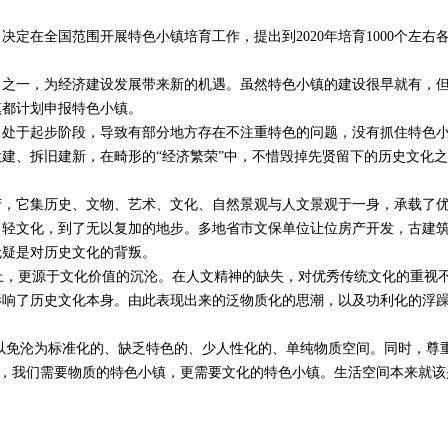
，决定在全国范围开展特色小镇培育工作，提出到2020年培育1000个左
口之一，为经济建设发展带来新的机遇。虽然特色小镇的建设很早就有，
镇都计划申报特色小镇。
处于起步阶段，导致有部分地方存在不注重特色的问题，没有抓住特色小
建、拆旧建新，在畸形的“经济繁荣”中，不惜毁掉先贤留下的历史文化
产，它集历史、文物、艺术、文化、自然景观与人文景观于一身，承载了
、轻文化，到了无以复加的地步。多地省市文保单位让位房产开发，古建
无疑是对历史文化的背叛。
，更源于文化价值的沉沦。在人文精神的缺失，对优秀传统文化的重视不
影响了历史文化本身。由此表现出来的泛物质化的思潮，以及功利化的浮
以免沦为标准化的、缺乏特色的、少人性化的、单纯物质空间。同时，尊
毕竟，我们需要物质的特色小镇，更需要文化的特色小镇。生活空间本来就