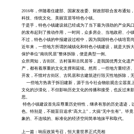
2016年，伴随着住建部、国家发改委、财政部联合发布通知
科技、传统文化、美丽宜居等特色小镇。
于是乎，特色小镇建设就已经成为了当下最为强劲的产业风
的发布起到了推动作用，一时间，众多房企、当地政府、小
不过，特色小镇的申报建设过程中，因为我国特色小镇培育尚
近年来，一些地方所谓的城镇化和特色小镇建设，就是大拆大
保护单位“南街民居”整体拆除，便是典型一例。
众所周知，古街区、古村落和古民居等，是我国优秀文化遗
产，都有着厚重的文化支撑和延续。然而，一些地方重经济
开发，不惜对古街区、古民居和古建筑进行毁灭性地拆除，
一些地方热衷于拆旧建新，源于当今社会物欲观念尘嚣直上
文化的沙漠化，不但影响历史文化的传播和接受，也反过来
思。
特色小镇建设首先应尊重历史特性，继承有形的历史遗迹，
色。特别是，不能盲目追求“高大上”，大搞“无中生有”。
象的、不连续的、标准化的经济空间简单地抹平和取代。
上一篇：
响应政策号召，恒大童世界正式亮相